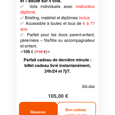
et 1 adulte sur 4 vols.
✅ Vols individuels avec
instructeur
diplômé
.
✅ Briefing, matériel et diplômes
inclus
.
✅ Accessible à toutes et tous de
5 à 77
ans
.
✅ Parfait pour les duos parent-enfant,
père/mère – fils/fille ou accompagnateur
et enfant.
⭐
105
€ (
116 €
)⭐
Parfait cadeau de dernière minute :
billet cadeau livré instantanément,
24h/24 et 7j/7.
Voir plus
105,00 €
Bon cadeau
Réserver
valable 12 mois