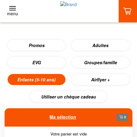
menu
RETOUR
Promos
Adultes
Adultes
BASIC (1 VOL)
EVG
Groupes/famille
Enfants (5-10 ans)
DÉCOUVERTE (2 VOLS)
Airflyer +
Utiliser un chèque cadeau
EXTRÊME (3 VOLS ET +)
STAGES
Ma sélection
0
AGENDA TUNNEL
Votre panier est vide