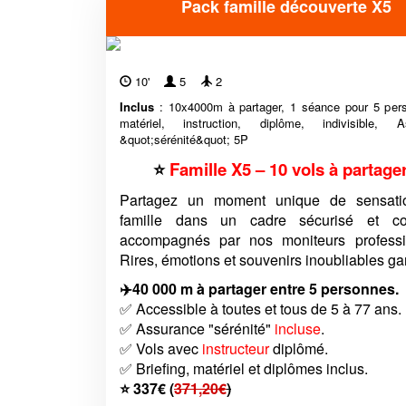
Pack famille découverte X5
10'
5
2
Inclus
: 10x4000m à partager, 1 séance pour 5 pers.
matériel, instruction, diplôme, indivisible, A
&quot;sérénité&quot; 5P
⭐
Famille X5 – 10 vols à partage
Partagez un moment unique de sensati
famille dans un cadre sécurisé et con
accompagnés par nos moniteurs professi
Rires, émotions et souvenirs inoubliables gar
✈️40 000 m à partager entre 5 personnes.
✅ Accessible à toutes et tous de 5 à 77 ans.
✅ Assurance "sérénité"
incluse
.
✅ Vols avec
instructeur
diplômé.
✅ Briefing, matériel et diplômes inclus.
⭐ 337€ (
371,20€
)