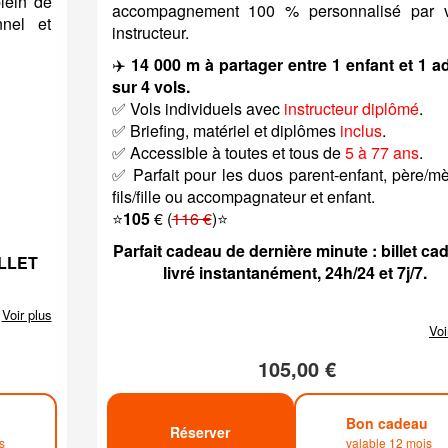
plein de
accompagnement 100 % personnalisé par v
nnel et
instructeur.
✈️
14 000 m à partager entre 1 enfant et 1 a
sur 4 vols.
✅ Vols individuels avec
instructeur diplômé
.
✅ Briefing, matériel et diplômes
inclus
.
✅ Accessible à toutes et tous de
5 à 77 ans
.
✅ Parfait pour les duos parent-enfant, père/m
fils/fille ou accompagnateur et enfant.
⭐
105
€ (
116 €
)⭐
Parfait cadeau de dernière minute : billet ca
ILLET
livré instantanément, 24h/24 et 7j/7.
Voir plus
Voi
105,00 €
u
Bon cadeau
Réserver
s
valable 12 mois