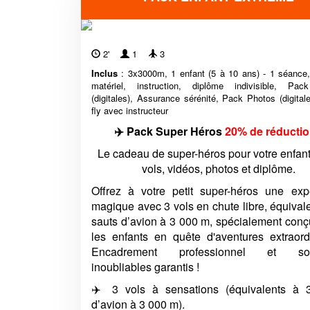
ACCUEIL
2'
1
3
Inclus
: 3x3000m, 1 enfant (5 à 10 ans) - 1 séance, 
matériel, instruction, diplôme indivisible, Pac
(digitales), Assurance sérénité, Pack Photos (digitale
fly avec instructeur
✈️ Pack Super Héros
20% de réducti
Le cadeau de super-héros pour votre enfant
vols, vidéos, photos et diplôme.
Offrez à votre petit super-héros une exp
magique avec 3 vols en chute libre, équival
sauts d’avion à 3 000 m, spécialement conç
les enfants en quête d'aventures extraordi
Encadrement professionnel et sou
inoubliables garantis !
✈️ 3 vols à sensations (équivalents à 
d’avion à 3 000 m).