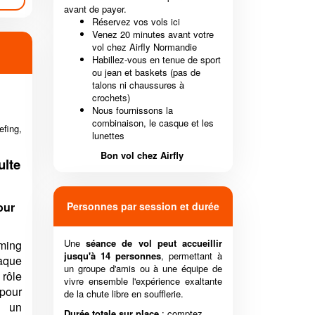
avant de payer.
Réservez vos vols ici
Venez 20 minutes avant votre
vol chez Airfly Normandie
Habillez-vous en tenue de sport
ou jean et baskets (pas de
talons ni chaussures à
crochets)
Nous fournissons la
combinaison, le casque et les
efing,
lunettes
Bon vol chez Airfly
ulte
our
Personnes par session et durée
Une
séance de vol peut accueillir
ming
jusqu'à 14 personnes
, permettant à
aque
un groupe d'amis ou à une équipe de
 rôle
vivre ensemble l'expérience exaltante
pour
de la chute libre en soufflerie.
t un
Durée totale sur place
: comptez