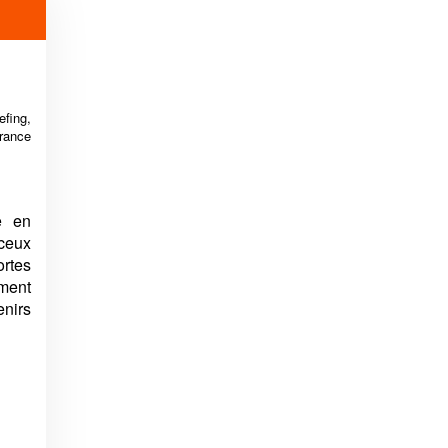
efing,
rance
e en
 ceux
rtes
ent
nirs