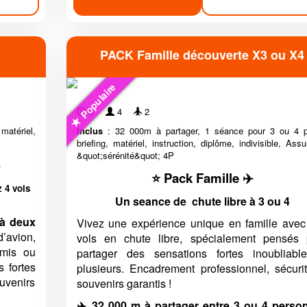
PACK Famille découverte X3 ou X4
Populaire
8'
4
2
atériel,
Inclus
: 32 000m à partager, 1 séance pour 3 ou 4 p
briefing, matériel, instruction, diplôme, indivisible, Ass
&quot;sérénité&quot; 4P
️
⭐ Pack Famille ✈️
z 4 vols
Un seance de chute libre à 3 ou 4
 à deux
Vivez une expérience unique en famille avec
avion,
vols en chute libre, spécialement pensés 
amis ou
partager des sensations fortes inoubliabl
s fortes
plusieurs. Encadrement professionnel, sécuri
ouvenirs
souvenirs garantis !
✈️ 32 000 m à partager entre 3 ou 4 perso