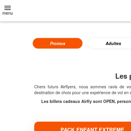
menu
RETOUR
Promos
Adultes
Adultes
BASIC (1 VOL)
Les 
DÉCOUVERTE (2 VOLS)
Chers futurs Airflyers, nous sommes ravis de vou
destination de choix pour une expérience de vol en so
EXTRÊME (3 VOLS ET +)
Les billets cadeaux Airfly sont OPEN, person
STAGES
AGENDA TUNNEL
PACK ENFANT EXTREME