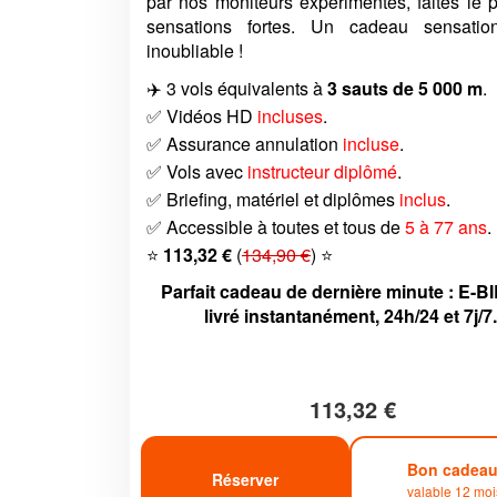
par nos moniteurs expérimentés, faites le 
sensations fortes. Un cadeau sensatio
inoubliable !
✈️ 3 vols équivalents à
3 sauts de 5 000 m
.
✅ Vidéos HD
incluses
.
✅ Assurance annulation
incluse
.
✅ Vols avec
instructeur diplômé
.
✅ Briefing, matériel et diplômes
inclus
.
✅ Accessible à toutes et tous de
5 à 77 ans
.
⭐
113,32 €
(
134,90 €
) ⭐
Parfait cadeau de dernière minute : E-B
livré instantanément, 24h/24 et 7j/7.
113,32 €
Bon cadea
Réserver
valable 12 moi