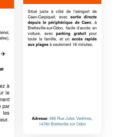
Situé juste à côté de l’aéroport de
Caen-Carpiquet, avec
sortie directe
depuis le périphérique de Caen
, à
Bretteville-sur-Odon, facile d’accès en
riel,
voiture, avec
parking gratuit
pour
les),
toute la famille, et un
accès rapide
aux plages
à seulement 18 minutes.
✈️
me
ez à
ur le
ement
e par
 les
Adresse
:
685 Rue Jules Vedrines,
eur.
14760 Bretteville sur Odon