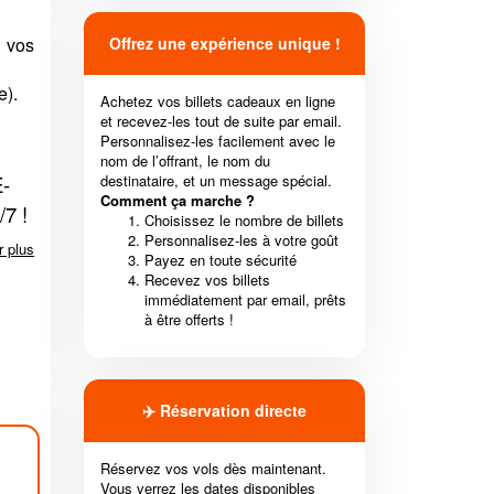
 vos
Offrez une expérience unique !
e).
Achetez vos billets cadeaux en ligne
et recevez-les tout de suite par email.
Personnalisez-les facilement avec le
nom de l’offrant, le nom du
-
destinataire, et un message spécial.
Comment ça marche ?
/7 !
Choisissez le nombre de billets
Personnalisez-les à votre goût
r plus
Payez en toute sécurité
Recevez vos billets
immédiatement par email, prêts
à être offerts !
✈️ Réservation directe
Réservez vos vols dès maintenant.
Vous verrez les dates disponibles