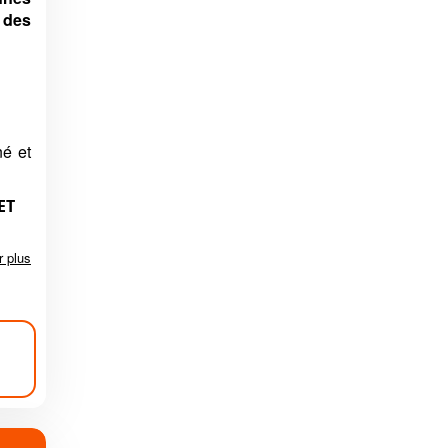
 des
é et
ET
r plus