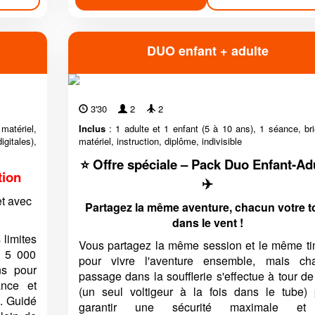
DUO enfant + adulte
3'30
2
2
atériel,
Inclus
: 1 adulte et 1 enfant (5 à 10 ans), 1 séance, bri
gitales),
matériel, instruction, diplôme, indivisible
⭐ Offre spéciale – Pack Duo Enfant-Ad
tion
✈️
t avec
Partagez la même aventure, chacun votre t
dans le vent !
 limites
Vous partagez la même session et le même ti
à 5 000
pour vivre l'aventure ensemble, mais ch
ns pour
passage dans la soufflerie s'effectue à tour de
ance et
(un seul voltigeur à la fois dans le tube) 
e. Guidé
garantir une sécurité maximale e