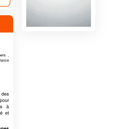
ers ,
urance
 des
pour
es à
té et
nnes