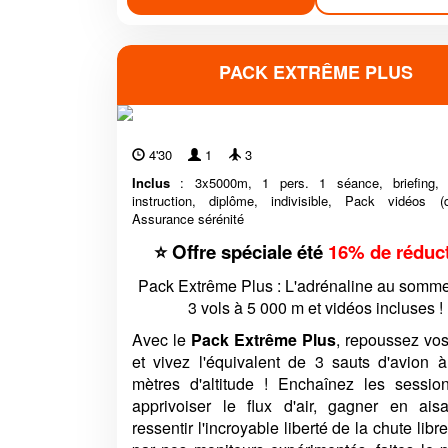
PACK EXTRÊME PLUS
4'30
1
3
Inclus
: 3x5000m, 1 pers. 1 séance, briefing, m
instruction, diplôme, indivisible, Pack vidéos (di
Assurance sérénité
⭐ Offre spéciale été
16% de réduc
Pack Extrême Plus : L'adrénaline au somme
3 vols à 5 000 m et vidéos incluses !
Avec le
Pack Extrême Plus
, repoussez vos
et vivez l'équivalent de 3 sauts d'avion 
mètres d'altitude ! Enchaînez les sessio
apprivoiser le flux d'air, gagner en ais
ressentir l'incroyable liberté de la chute libr