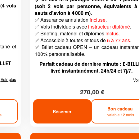
(4 vols
(soit 2 vols par personne, équivalents à
sauts d’avion à 4 000 m).
✅ Assurance annulation
incluse
.
✅ Vols individuels avec
instructeur diplômé
.
✅ Briefing, matériel et diplômes
inclus
.
✅ Accessible à toutes et tous de
5 à 77 ans
.
tané et
✅ Billet cadeau OPEN – un cadeau instantan
100% personnalisable.
ILLET
Parfait cadeau de dernière minute :
E-BILL
livré instantanément, 24h/24 et 7j/7.
Voir plus
Voi
270,00 €
u
Bon cadeau
Réserver
s
valable 12 mois