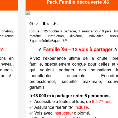
Pack Famille découverte X6
12'
6
2
briefing,
Inclus
: 12x4000m à partager, 1 séance pour 6 pers. bri
ssurance
matériel, instruction, diplôme, indivisible, Assu
&quot;sérénité&quot; 6P
r⭐
⭐
Famille X6 – 12 vols à partager
⭐
ons en
Vivez l’expérience ultime de la chute libr
vivial,
famille, spécialement conçue pour celles et
onnels.
qui veulent partager des sensations fo
antis!
inoubliables ensemble. Encadrem
professionnel, sécurité maximale, souve
garantis !
✈️48 000 m à partager entre 6 personnes.
✅ Accessible à toutes et tous, de
5 à 77 ans.
✅ Assurance "sérénité"
incluse
.
✅ Vols avec
instructeur
diplômé.