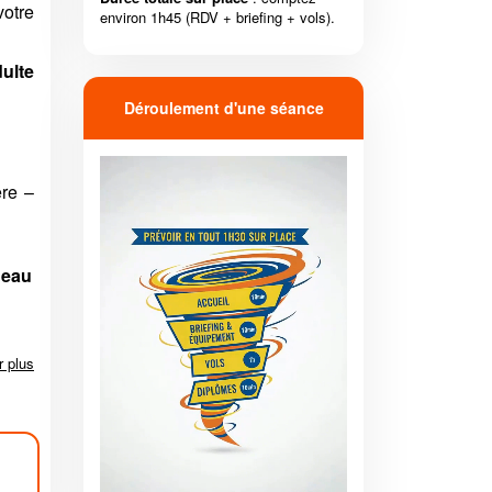
otre
environ 1h45 (RDV + briefing + vols).
dulte
Déroulement d'une séance
ère –
deau
r plus