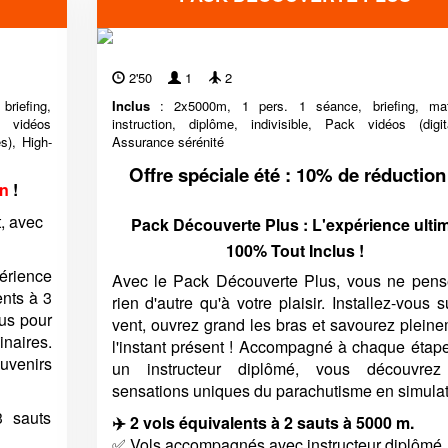
2'50
1
2
briefing,
Inclus
: 2x5000m, 1 pers. 1 séance, briefing, maté
k vidéos
instruction, diplôme, indivisible, Pack vidéos (digita
s), High-
Assurance sérénité
Offre spéciale été : 10% de réduction
on
!
, avec
Pack Découverte Plus : L'expérience ulti
100% Tout Inclus !
érience
Avec le Pack Découverte Plus, vous ne pens
ents à 3
rien d'autre qu'à votre plaisir. Installez-vous s
us pour
vent, ouvrez grand les bras et savourez plein
naires.
l'instant présent ! Accompagné à chaque étap
venirs
un instructeur diplômé, vous découvrez
sensations uniques du parachutisme en simulat
3 sauts
✈️ 2 vols équivalents à 2 sauts à 5000 m.
✅ Vols accompagnés avec instructeur diplômé.